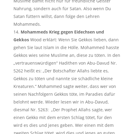
Muslime damit nicht nur für freundliche Geister
Nahrung, sondern auch für Satan. Also wenn Du
Satan füttern willst, dann folge den Lehren
Mohammeds.
Mohammeds Krieg gegen Eidechsen und
Gekkos
Wood erklärt: Wenn Sie Gekkos lieben, dann
gehen Sie laut Islam in die Hölle. Mohammed hasste
Gekkos wies seine Muslime an, diese zu töten. In den
„vertrauenswürdigen“ Hadithen von Abu-Davud Nr.
5262 heißt es: „Der Botschafter Allahs liebte es,
Gekkos zu töten und nannte sie schädliche kleine
Kreaturen.“ Mohammed sagte weiter, dass wer von
seinen Nachfolgern Gekkos töte, im Paradies dafür
belohnt werde. Wieder lesen wir in Abu-Davud,
diesmal Nr. 5263: „Der Prophet Allahs sagte, wer
einen Gekko mit dem ersten Schlag tötet, für den
wird es dies und jenes geben. Wer einen mit dem
zweiten Schlag tötet, wird dies und jenes an guten