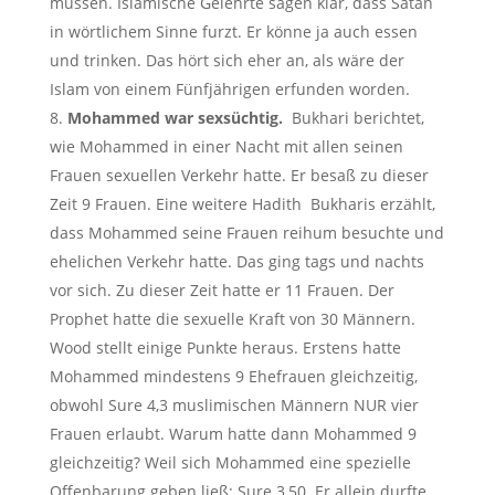
müssen. Islamische Gelehrte sagen klar, dass Satan
in wörtlichem Sinne furzt. Er könne ja auch essen
und trinken. Das hört sich eher an, als wäre der
Islam von einem Fünfjährigen erfunden worden.
Mohammed war sexsüchtig.
Bukhari berichtet,
wie Mohammed in einer Nacht mit allen seinen
Frauen sexuellen Verkehr hatte. Er besaß zu dieser
Zeit 9 Frauen. Eine weitere Hadith Bukharis erzählt,
dass Mohammed seine Frauen reihum besuchte und
ehelichen Verkehr hatte. Das ging tags und nachts
vor sich. Zu dieser Zeit hatte er 11 Frauen. Der
Prophet hatte die sexuelle Kraft von 30 Männern.
Wood stellt einige Punkte heraus. Erstens hatte
Mohammed mindestens 9 Ehefrauen gleichzeitig,
obwohl Sure 4,3 muslimischen Männern NUR vier
Frauen erlaubt. Warum hatte dann Mohammed 9
gleichzeitig? Weil sich Mohammed eine spezielle
Offenbarung geben ließ: Sure 3,50. Er allein durfte