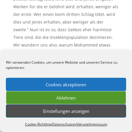
Werken für die er belohnt wird, erhalten, weniger als
der erste. Wer einen beim dritten Schlag tötet, wird
dies und jenes erhalten, aber weniger als der
zweite.“ Nun ist es so, dass Gekkos eher harmlose
Tiere sind, die die Insektenpopulation dezimieren.
Wir wundern uns also, warum Mohammed etwas
gegen sie hatte und tot sehen will. Wir haben Glück,
denn der Prophet des Islam erklärt uns genau,
Wir verwenden Cookies, um unsere Website und unseren Service zu
warum er einen Hass auf Eidechsen hat in Al-
optimieren.
Bukhari 3359: „Allahs Botschafter ordnete an, dass
man Hauseidechsen/Gekkos töten solle, weil diese
Cookies akzeptieren
das Feuer anbliesen, dem der Prophet Abraham
Ablehnen
ausgesetzt war.“ Der Kommentator erklärt mit einer
Ergänzung: „Als Abraham ins Feuer geworfen wurde,
Einstellungen anzeigen
hieß es, dass alle Tiere versucht haben das Feuer zu
löschen, außer der Hausgekko, der es anblies und
Cookie-Richtlinie
Datenschutzerklärung
Impressum
anheizte.“ Wood erklärt: Also, als Abraham ins Feuer