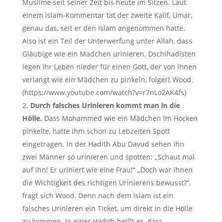
Muslime seit seiner Zeit bis heute im Sitzen. Laut
einem Islam-Kommentar tat der zweite Kalif, Umar,
genau das, seit er den Islam angenommen hatte.
Also ist ein Teil der Unterwerfung unter Allah, dass
Gläubige wie ein Mädchen urinieren. Dschihadisten
legen ihr Leben nieder für einen Gott, der von ihnen
verlangt wie ein Mädchen zu pinkeln, folgert Wood.
(https://www.youtube.com/watch?v=r7nLo2AK4fs)
Durch falsches Urinieren kommt man in die
Hölle.
Dass Mohammed wie ein Mädchen im Hocken
pinkelte, hatte ihm schon zu Lebzeiten Spott
eingetragen. In der Hadith Abu Davud sehen ihn
zwei Männer so urinieren und spotten: „Schaut mal
auf ihn! Er uriniert wie eine Frau!“ „Doch war ihnen
die Wichtigkeit des richtigen Urinierens bewusst?“,
fragt sich Wood. Denn nach dem Islam ist ein
falsches Urinieren ein Ticket, um direkt in die Hölle
zu kommen. In einer Hadith heißt es, dass