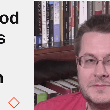
ood
s
n