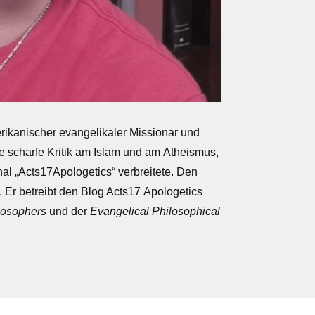
ikanischer
evangelikaler
Missionar
und
ne scharfe Kritik am
Islam
und am
Atheismus
,
al „Acts17Apologetics“ verbreitete. Den
 Er betreibt den Blog
Acts17
Apologetics
ilosophers
und der
Evangelical Philosophical