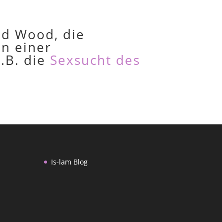
id Wood, die
n einer
.B. die
Sexsucht des
Is-lam Blog