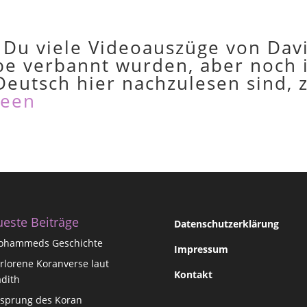
 Du viele Videoauszüge von Dav
e verbannt wurden, aber noch i
utsch hier nachzulesen sind, z
teen
este Beiträge
Datenschutzerklärung
ohammeds Geschichte
Impressum
rlorene Koranverse laut
Kontakt
dith
sprung des Koran