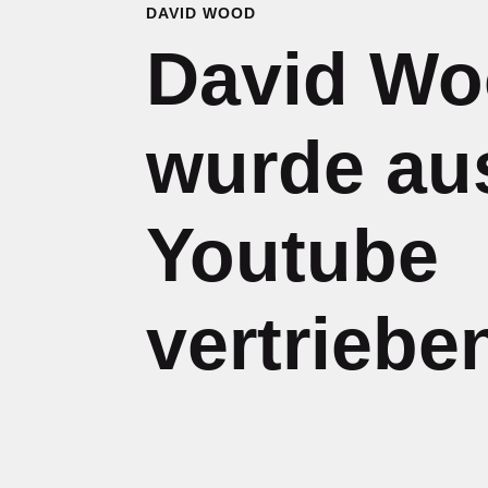
DAVID WOOD
David W
wurde au
Youtube
vertriebe