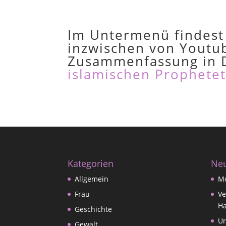
Im Untermenü findest
inzwischen von Youtub
Zusammenfassung in De
islamischen Prophete
Kategorien
Neu
Allgemein
M
Frau
Ve
Ha
Geschichte
Ur
Gewalt