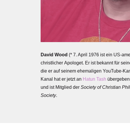
David Wood
(*
7. April
1976
ist ein
US-amer
christlicher
Apologet
.
Er ist bekannt für sei
die er auf seinem ehemaligen
YouTube
-Kan
Kanal hat er jetzt an
Hatun Tash
übergeben.
und ist Mitglied der
Society of Christian Ph
Society
.