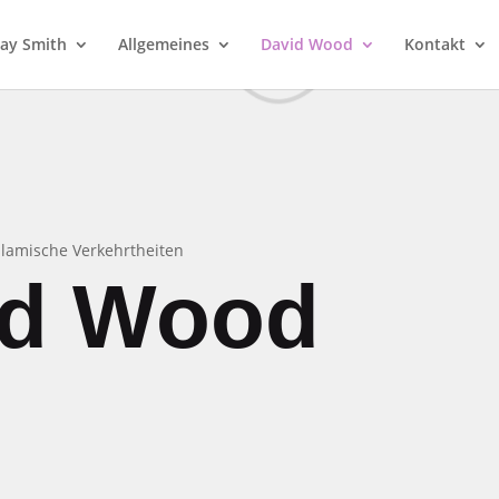
 Jay Smith
Allgemeines
David Wood
Kontakt
islamische Verkehrtheiten
id Wood