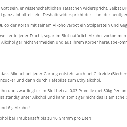
 Gott sein, er wissenschaftlichen Tatsachen widerspricht. Selbst Br
 ganz aloholfrei sein. Deshalb widerspricht der Islam der heutigen
n,
ob der Koran mit seinem Alkoholverbot ein Stolperstein und Ge
 weil er in jeder Frucht, sogar im Blut natürlich Alkohol vorkommen 
en Alkohol gar nicht vermeiden und aus ihrem Körper herausbekom
 dass Alkohol bei jeder Gärung entsteht auch bei Getreide (Bierherst
enzucker und dann durch Hefepilze zum Ethylalkohol.
n und zwar liegt er im Blut bei ca. 0,03 Promille (bei 80kg Person
 ständig unter Alkohol und kann somit gar nicht das islamische G
und 6 g Alkohol!
ohol bei Traubensaft bis zu 10 Gramm pro Liter!