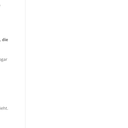
e
, die
ogar
ieht.