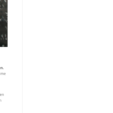
en.
lime
nen
h