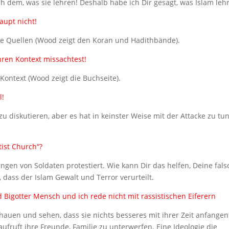
h dem, was sie lehren! Deshalb habe ich Dir gesagt, was Islam lehr
aupt nicht!
die Quellen (Wood zeigt den Koran und Hadithbände).
ihren Kontext missachtest!
 Kontext (Wood zeigt die Buchseite).
l!
zu diskutieren, aber es hat in keinster Weise mit der Attacke zu tun
tist Church“?
ngen von Soldaten protestiert. Wie kann Dir das helfen, Deine fals
 dass der Islam Gewalt und Terror verurteilt.
und Bigotter Mensch und ich rede nicht mit rassistischen Eiferern
uen und sehen, dass sie nichts besseres mit ihrer Zeit anfangen
 aufruft ihre Freunde, Familie zu unterwerfen. Eine Ideologie die