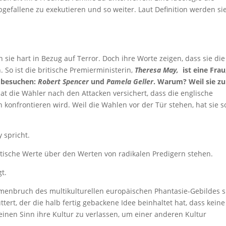
gefallene zu exekutieren und so weiter. Laut Definition werden si
n sie hart in Bezug auf Terror. Doch ihre Worte zeigen, dass sie die
o ist die britische Premierministerin,
Theresa May,
ist eine Frau
u besuchen:
Robert Spencer
und
Pamela Geller
. Warum? Weil sie zu
t die Wähler nach den Attacken versichert, dass die englische
n konfrontieren wird. Weil die Wahlen vor der Tür stehen, hat sie s
 spricht.
itische Werte über den Werten von radikalen Predigern stehen.
t.
nbruch des multikulturellen europäischen Phantasie-Gebildes s
tert, der die halb fertig gebackene Idee beinhaltet hat, dass keine
keinen Sinn ihre Kultur zu verlassen, um einer anderen Kultur