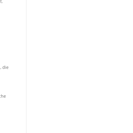
t.
, die
che