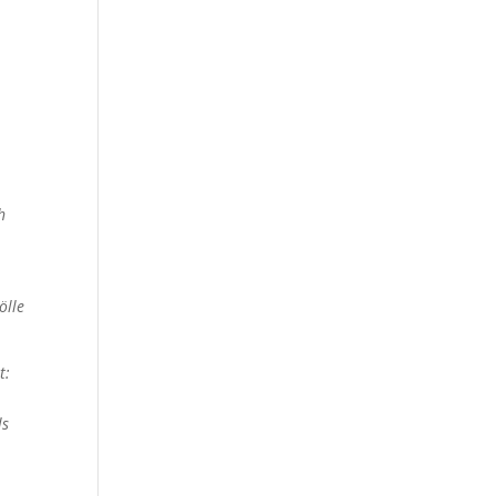
h
t
ölle
t:
ls