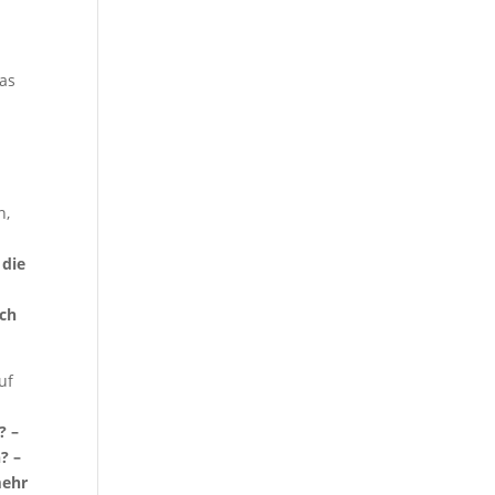
das
n,
 die
uch
uf
? –
? –
mehr