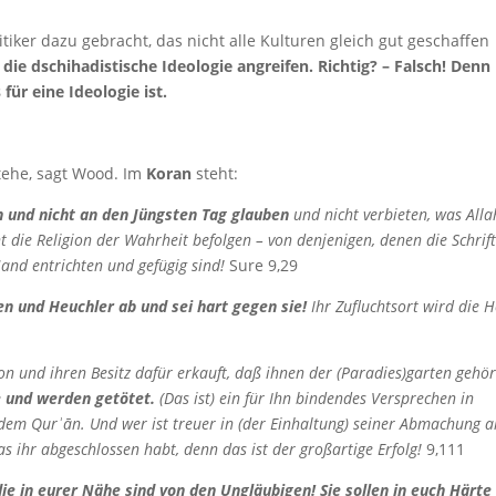
tiker dazu gebracht, das nicht alle Kulturen gleich gut geschaffen
h die dschihadistische Ideologie angreifen. Richtig? – Falsch! Denn
ür eine Ideologie ist.
stehe, sagt Wood. Im
Koran
steht:
h und nicht an den Jüngsten Tag glauben
und nicht verbieten, was Alla
 die Religion der Wahrheit befolgen – von denjenigen, denen die Schrif
Hand entrichten und gefügig sind!
Sure 9,29
n und Heuchler ab und sei hart gegen sie!
Ihr Zufluchtsort wird die H
on und ihren Besitz dafür erkauft, daß ihnen der (Paradies)garten gehör
e und werden getötet.
(Das ist) ein für Ihn bindendes Versprechen in
em Qurʾān. Und wer ist treuer in (der Einhaltung) seiner Abmachung a
as ihr abgeschlossen habt, denn das ist der großartige Erfolg!
9,111
ie in eurer Nähe sind von den Ungläubigen! Sie sollen in euch Härte