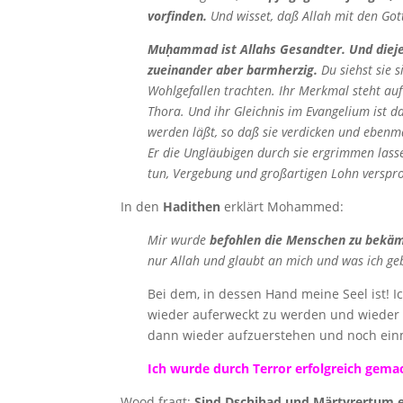
vorfinden.
Und wisset, daß Allah mit den Gott
Muḥammad ist Allahs Gesandter. Und diejen
zueinander aber barmherzig.
Du siehst sie 
Wohlgefallen trachten. Ihr Merkmal steht auf 
Thora. Und ihr Gleichnis im Evangelium ist d
werden läßt, so daß sie verdicken und ebenmä
Er die Ungläubigen durch sie ergrimmen lass
tun, Vergebung und großartigen Lohn verspr
In den
Hadithen
erklärt Mohammed:
Mir wurde
befohlen die Menschen zu bekäm
nur Allah und glaubt an mich und was ich ge
Bei dem, in dessen Hand meine Seel ist! 
wieder auferweckt zu werden und wieder
dann wieder aufzuerstehen und noch einm
Ich wurde durch Terror erfolgreich gema
Wood fragt:
Sind Dschihad und Märtyrertum e