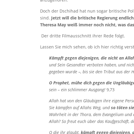
Doch der Dschihad hat nun sogar britische Poli
sind.
Jetzt will die britische Regierung endlic
Theresa May weiß immer noch nicht, was das f
Der dritte Filmausschnitt ihrer Rede folgt.
Lassen Sie mich sehen, ob ich hier richtig ver
Kämpft gegen diejenigen, die nicht an Alla
und Sein Gesandter verboten haben, und nicht
gegeben wurde –, bis sie den Tribut aus der 
O Prophet, mühe dich gegen die Ungläubige
sein – ein schlimmer Ausgang!
9,73
Allah hat von den Gläubigen ihre eigene Pers
Sie kämpfen auf Allahs Weg, und
so töten si
Wahrheit in der Thora, dem Evangelium und d
Allah? So freut euch über das Kaufgeschäft, d
O die ihr glaubt,
kämpft gegen diejenigen, d