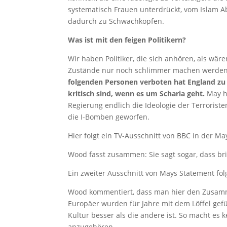
systematisch Frauen unterdrückt, vom Islam Ab
dadurch zu Schwachköpfen.
Was ist mit den feigen Politikern?
Wir haben Politiker, die sich anhören, als wäre
Zustände nur noch schlimmer machen werden. S
folgenden Personen verboten hat England z
kritisch sind, wenn es um Scharia geht.
May ha
Regierung endlich die Ideologie der Terroriste
die I-Bomben geworfen.
Hier folgt ein TV-Ausschnitt von BBC in der May
Wood fasst zusammen: Sie sagt sogar, dass br
Ein zweiter Ausschnitt von Mays Statement folg
Wood kommentiert, dass man hier den Zusamme
Europäer wurden für Jahre mit dem Löffel gefüt
Kultur besser als die andere ist. So macht es 
anzugehören.