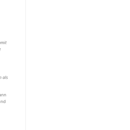
amit
e
n als
ann
und