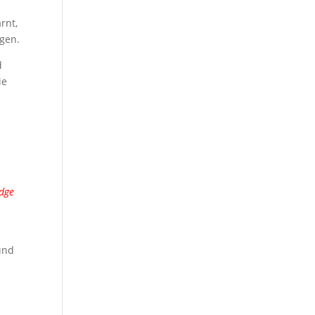
rnt,
agen.
d
ie
idge
und