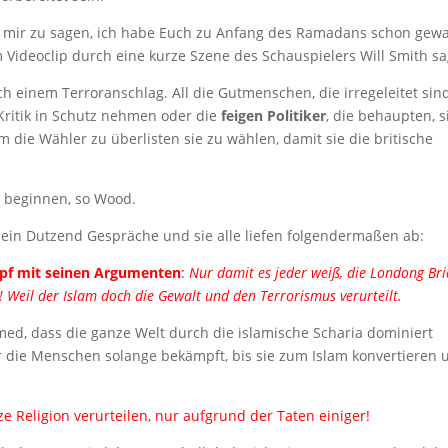
on mir zu sagen, ich habe Euch zu Anfang des Ramadans schon gewa
m Videoclip durch eine kurze Szene des Schauspielers Will Smith s
ach einem Terroranschlag. All die Gutmenschen, die irregeleitet sin
 Kritik in Schutz nehmen oder die
feigen Politiker
, die behaupten, s
 die Wähler zu überlisten sie zu wählen, damit sie die britische
e beginnen, so Wood.
 ein Dutzend Gespräche und sie alle liefen folgendermaßen ab:
opf mit seinen Argumenten
:
Nur damit es jeder weiß, die Londong Br
! Weil der Islam doch die Gewalt und den Terrorismus verurteilt.
ed, dass die ganze Welt durch die islamische Scharia dominiert
r die Menschen solange bekämpft, bis sie zum Islam konvertieren 
ze Religion verurteilen, nur aufgrund der Taten einiger!