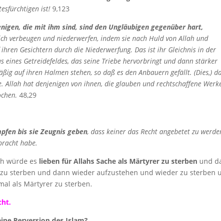
esfürchtigen ist!
9,123
igen, die mit ihm sind, sind den Ungläubigen gegenüber hart,
sich verbeugen und niederwerfen, indem sie nach Huld von Allah und
ihren Gesichtern durch die Niederwerfung. Das ist ihr Gleichnis in der
as eines Getreidefeldes, das seine Triebe hervorbringt und dann stärker
ßig auf ihren Halmen stehen, so daß es den Anbauern gefällt. (Dies,) d
e. Allah hat denjenigen von ihnen, die glauben und rechtschaffene Werk
ochen.
48,29
pfen bis sie Zeugnis geben
, dass keiner das Recht angebetet zu werde
bracht habe.
Ich würde es
lieben für Allahs Sache als Märtyrer zu sterben
und d
 zu sterben und dann wieder aufzustehen und wieder zu sterben 
al als Märtyrer zu sterben.
cht.
ine Perversion des Islam?