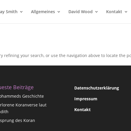
 Jay Smith
Allgemeines
David Wood
Kontakt
 refining your search, or use the navigation above to locate the po
este Beiträge
Datenschutzerklärung
ohammeds Geschichte
Impressum
rlorene Koranverse laut
Kontakt
dith
sprung des Koran