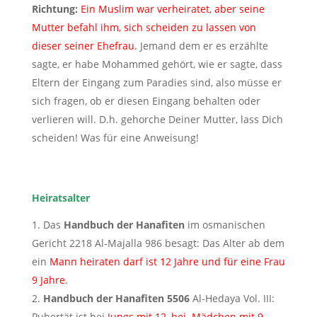
Richtung:
Ein Muslim war verheiratet, aber seine
Mutter befahl ihm, sich scheiden zu lassen von
dieser seiner Ehefrau.
Jemand dem er es erzählte
sagte, er habe Mohammed gehört, wie er sagte, dass
Eltern der Eingang zum Paradies sind, also müsse er
sich fragen, ob er diesen Eingang behalten oder
verlieren will. D.h. gehorche Deiner Mutter, lass Dich
scheiden! Was für eine Anweisung!
Heiratsalter
Das
Handbuch der Hanafiten
im osmanischen
Gericht 2218 Al-Majalla 986 besagt: Das Alter ab dem
ein
Mann heiraten darf ist 12 Jahre und für eine Frau
9 Jahre
.
Handbuch der Hanafiten 5506
Al-Hedaya Vol. III:
Pubertät ist bei
Jungs mit 12, bei Mädchen mit 9