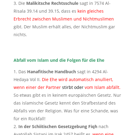
Die
Malikitsche Rechtsschule
sagt in 7574 Al-
Risala 39.14 und 39.15, dass es
kein gleiches
Erbrecht zwischen Muslimen und Nichtmuslimen
gibt. Der Muslim erhält alles, der Nichtmuslim gar
nichts.
Abfall vom Islam und die Folgen für die Ehe
Das
Hanafitische Handbuch
sagt in 4294 Al-
Hedaya Vol II.
Die Ehe wird automatisch anulliert,
wenn einer der Partner
stirbt oder
vom Islam abfällt.
So etwas gibt es in keinem europäischen Gesetz. Nur
das islamische Gesetz kennt den Strafbestand des
Abfalls von der Religion. Was für eine Schande, was
für ein Rückfall!
In der Schiitischen Gesetzgebung Fiqh
nach
Ayatollah Sistani im Irak 2457 heißt es,
wenn eine