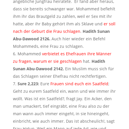
angebliche Jungfrau heiratete. Er fand aber heraus,
dass sie bereits schwanger war. Mohammed befiehlt
ihm ihr das Brautgeld zu zahlen, weil er Sex mit ihr
hatte, aber ihr Baby gehört ihm als Sklave und
er soll
nach der Geburt die Frau schlagen
.
Hadith Sunan
Abu-Dawood 2126.
Auch hier wieder ein Befehl
Mohammeds, eine Frau zu schlagen.
Mohammed
verbietet es Ehefrauen ihre Männer
zu fragen, warum er sie geschlagen
hat.
Hadith
Sunan Abu-Dawood 2142.
Ein Muslim muss sich für
das Schlagen seiner Ehefrau nicht rechtfertigen.
Sure 2,223:
Eure
Frauen sind euch ein Saatfeld
;
Geht zu eurem Saatfeld ein, wann und wie immer ihr
wollt. Was ist ein Saatfeld?, fragt Jay. Ein Acker, den
man umackert, tief eingräbt, eine Frau also zu der
man wann auch immer eingeht, in sie hineingeht,
einbricht, wie auch immer. Das ist abscheulich!, sagt
Frau Hatun. Weil ein Mann auf jede Art, wie und