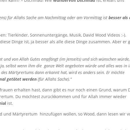
ehen kann? – Dschihad! Wie
wundervoll Dschihad
ist, erklärt uns
ens) für Allahs Sache am Nachmittag oder am Vormittag ist
besser als 
eben: Tierkinder, Sonnenuntergänge, Musik, David Wood Videos :-).
iese Dinge ist, ja besser als alle diese Dinge zusammen. Aber er 
rbt und von Allah Gutes empfängt (im Jenseits) und sich wünschen würde,
Ja, selbst wenn ihm die ganze Welt angeboten würde und alles was in i
t des Märtyrertums dann erkannt hat, wird es anders sein. Er möchte
mal getötet werden
(für Allahs Sache).“
rauen erhalten hast, dann gibt es nur noch einen Grund, warum 
tyrertum. Du möchtest zurückkommen und für Allah immer wieder
ial
ist.
d und Märtyrertum hinzufügen wollen, so Wood, dann lesen wir v