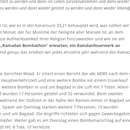
getötet zu werden und dann ins Leben zurückzukommen und dann wieder
 zu werden und dann wieder getötet zu werden und dann wieder lebend
t, wie es in der Koransure 33,21 behauptet wird, was sollten wir
onat, der für Muslime der heiligste aller Monate ist, an dem
anze Aufmerksamkeit ihrer Religion hinzuwenden und wie sie am
„Ramadan Bombathon“ erwarten, ein Ramdanfeuerwerk an
nd genau das erleben wir jedes einzelne Jahr während des Rama
 berichtet Wood. Er zitiert einen Bericht der
abc NEWS
nach dem 
Hauptverkehrszeit und eine weitere Bombe vor einem Eisverkauf
 weitere Bomben in und um Bagdad in die Luft mit 7 Toten. Allein
nd wurden 17 Personen getötet und 32 verwundet. Beim zweiten
f während der Stoßzeit in der Nähe des Renten-Amtes in Bagdad u
t. Später am Dienstag starben weitere 7 Personen, 19 wurden
n und um Bagdad. Die Angriffe richteten sich gegen Gewerbegebie
 Kämpfer. Weiter gab es am Dienstag einen Bombenanschlag auf ein
t Hit: 8 Tote, 10 Verletzte.