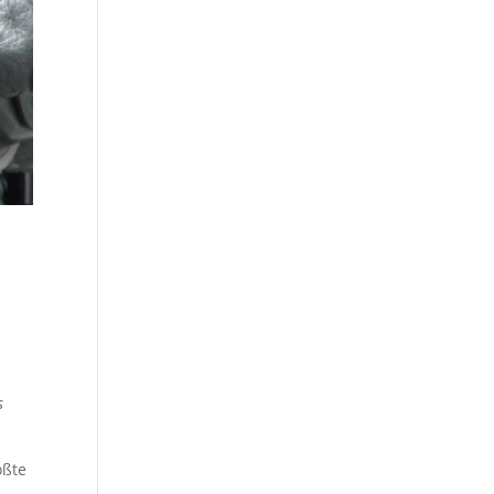
s
ößte