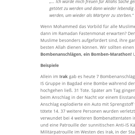
„… Ich würde mich freuen für Allahs Sache 
getötet zu werden und dann wieder lebendig
werden, um wieder als Märtyrer zu sterben.“
Wenn Mohammed das Vorbild für alle Muslime is
dann im Ramadan Fastenmonat erwarten? Dem M
Muslime besonders aufgefordert sind, ihre g
besten Allah dienen können. Wir sollten einen
Bombenanschlägen, ein Bomben-Marathon!
U
Beispiele
Allein im
Irak
gab es heute 7 Bombenanschläge,
IS Gruppe in Bagdad eine Bombe während der 
hochgehen ließ. 31 Tote. Später am Tag gingen
beim Anschlag in der Nacht vor einem Eissta
Anschlag explodierte ein Auto mit Sprengstof
tötete 14. 37 weitere Personen wurden verletz
verwundet bei 4 weiteren Bombenattentaten i
und eine Patrouille der sunnitischen Anti-IS
Militärpatrouille im Westen des Irak, in der Stad