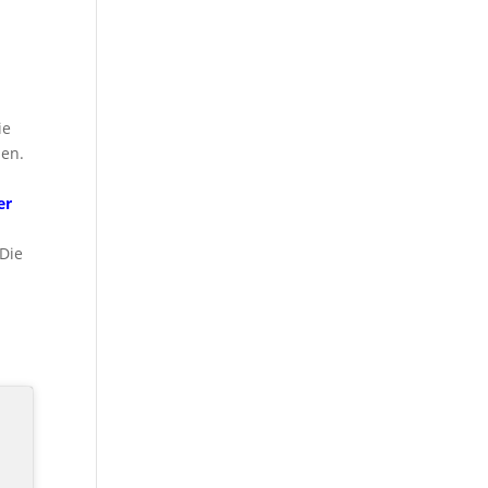
.
ie
men.
er
 Die