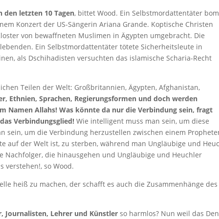
in den letzten 10 Tagen
, bittet Wood. Ein Selbstmordattentäter bo
einem Konzert der US-Sängerin Ariana Grande. Koptische Christen
loster von bewaffneten Muslimen in Ägypten umgebracht. Die
ebenden. Ein Selbstmordattentäter tötete Sicherheitsleute in
inen, als Dschihadisten versuchten das islamische Scharia-Recht
lichen Teilen der Welt: Großbritannien, Ägypten, Afghanistan,
der, Ethnien, Sprachen, Regierungsformen und doch werden
m Namen Allahs! Was könnte da nur die Verbindung sein, fragt
das Verbindungsglied!
Wie intelligent muss man sein, um diese
an sein, um die Verbindung herzustellen zwischen einem Prophete
ßte auf der Welt ist, zu sterben, während man Ungläubige und Heu
ine Nachfolger, die hinausgehen und Ungläubige und Heuchler
s verstehen!, so Wood.
welle heiß zu machen, der schafft es auch die Zusammenhänge des
r, Journalisten, Lehrer und Künstler
so harmlos? Nun weil das De