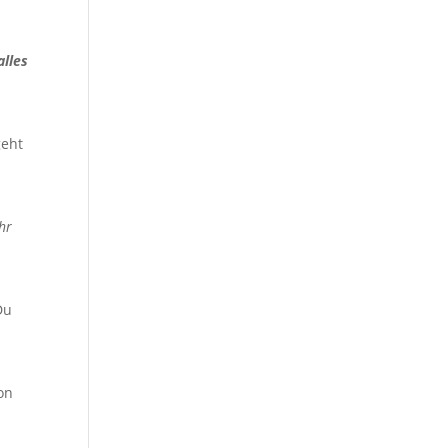
alles
geht
hr
Du
on