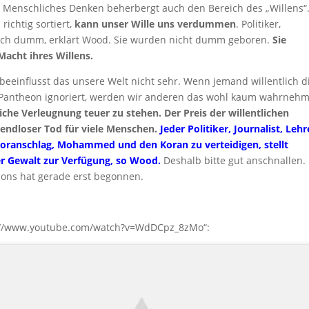
. Menschliches Denken beherbergt auch den Bereich des „Willens“
ichtig sortiert,
kann unser Wille uns verdummen
. Politiker,
ntlich dumm, erklärt Wood. Sie wurden nicht dumm geboren.
Sie
Macht ihres Willens.
 beeinflusst das unsere Welt nicht sehr. Wenn jemand willentlich d
 Pantheon ignoriert, werden wir anderen das wohl kaum wahrneh
iche Verleugnung teuer zu stehen. Der Preis der willentlichen
endloser Tod für viele Menschen.
Jeder Politiker, Journalist, Lehr
rroranschlag, Mohammed und den Koran zu verteidigen, stellt
er Gewalt zur Verfügung, so Wood.
Deshalb bitte gut anschnallen.
ons hat gerade erst begonnen.
ps://www.youtube.com/watch?v=WdDCpz_8zMo“: