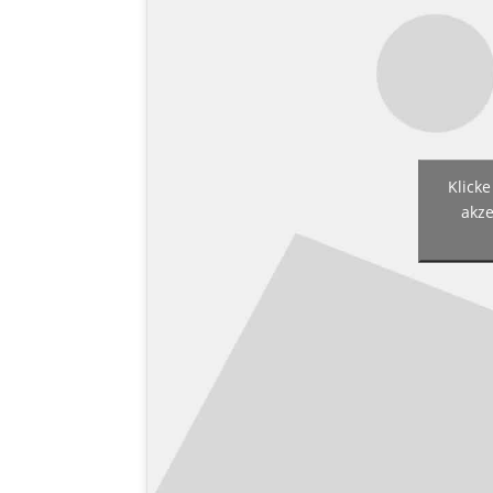
Klicke
akze