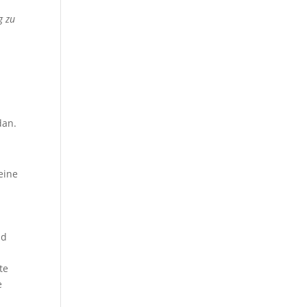
g zu
dan.
eine
nd
te
e