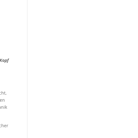
 Kopf
cht,
ren
anik
scher