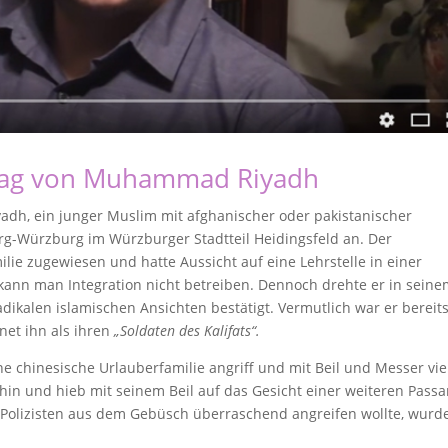
lag von Muhammad Riyadh
dh, ein junger Muslim mit afghanischer oder pakistanischer
rg-Würzburg im Würzburger Stadtteil Heidingsfeld an. Der
ie zugewiesen und hatte Aussicht auf eine Lehrstelle in einer
 kann man Integration nicht betreiben. Dennoch drehte er in sein
radikalen islamischen Ansichten bestätigt. Vermutlich war er bereit
net ihn als ihren
„Soldaten des Kalifats“.
ne chinesische Urlauberfamilie angriff und mit Beil und Messer vie
hin und hieb mit seinem Beil auf das Gesicht einer weiteren Passa
ie Polizisten aus dem Gebüsch überraschend angreifen wollte, wurd