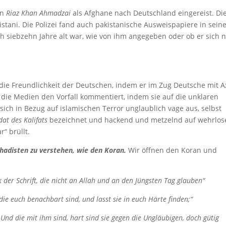
en
Riaz Khan Ahmadzai
als Afghane nach Deutschland eingereist. Die
kistani. Die Polizei fand auch pakistanische Ausweispapiere in sei
ch siebzehn Jahre alt war, wie von ihm angegeben oder ob er sich n
die Freundlichkeit der Deutschen, indem er im Zug Deutsche mit A
die Medien den Vorfall kommentiert, indem sie auf die unklaren
ich in Bezug auf islamischen Terror unglaublich vage aus, selbst
dat des Kalifats
bezeichnet und hackend und metzelnd auf wehrlos
“ brüllt.
ihadisten zu verstehen, wie den Koran.
Wir öffnen den Koran und
der Schrift, die nicht an Allah und an den Jüngsten Tag glauben“
ie euch benachbart sind, und lasst sie in euch Härte finden;“
nd die mit ihm sind, hart sind sie gegen die Ungläubigen, doch gütig