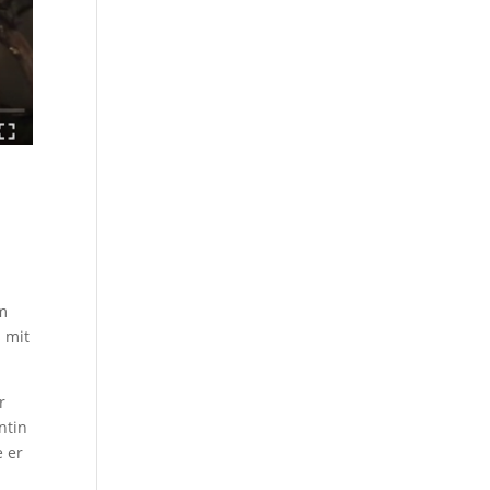
em
s mit
r
ntin
e er