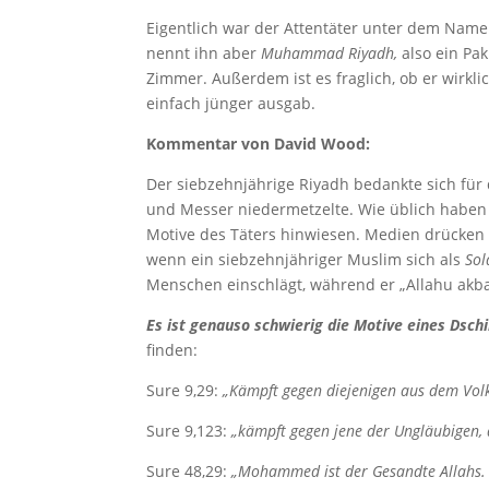
Eigentlich war der Attentäter unter dem Nam
nennt ihn aber
Muhammad Riyadh,
also ein Pa
Zimmer. Außerdem ist es fraglich, ob er wirkli
einfach jünger ausgab.
Kommentar von David Wood:
Der siebzehnjährige Riyadh bedankte sich für 
und Messer niedermetzelte. Wie üblich haben 
Motive des Täters hinwiesen. Medien drücken s
wenn ein siebzehnjähriger Muslim sich als
Sol
Menschen einschlägt, während er „Allahu akbar
Es ist genauso schwierig die Motive eines Dsch
finden:
Sure 9,29:
„Kämpft gegen diejenigen aus dem Volk 
Sure 9,123:
„kämpft gegen jene der Ungläubigen, d
Sure 48,29:
„Mohammed ist der Gesandte Allahs. U