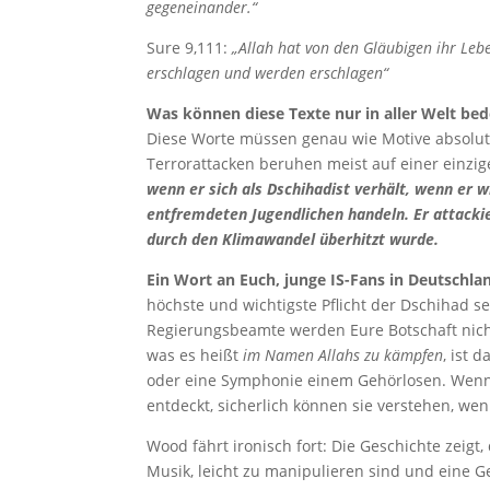
gegeneinander.“
Sure 9,111:
„Allah hat von den Gläubigen ihr Lebe
erschlagen und werden erschlagen“
Was können diese Texte nur in aller Welt be
Diese Worte müssen genau wie Motive absolut 
Terrorattacken beruhen meist auf einer einz
wenn er sich als Dschihadist verhält, wenn er w
entfremdeten Jugendlichen handeln. Er attackie
durch den Klimawandel überhitzt wurde.
Ein Wort an Euch, junge IS-Fans in Deutschla
höchste und wichtigste Pflicht der Dschihad sei
Regierungsbeamte werden Eure Botschaft nicht
was es heißt
im Namen Allahs zu kämpfen
, ist 
oder eine Symphonie einem Gehörlosen. Wenn
entdeckt, sicherlich können sie verstehen, we
Wood fährt ironisch fort: Die Geschichte zeigt
Musik, leicht zu manipulieren sind und eine