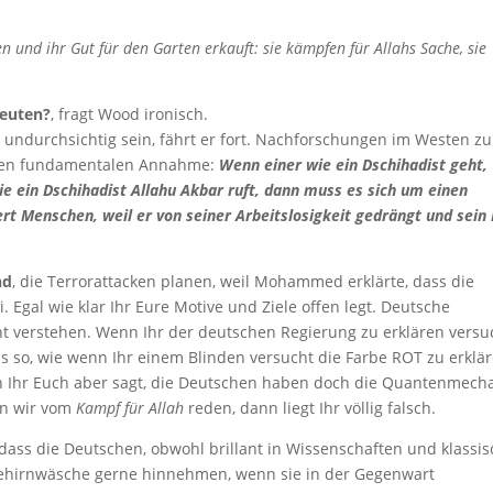
n und ihr Gut für den Garten erkauft: sie kämpfen für Allahs Sache, sie
deuten?
, fragt Wood ironisch.
undurchsichtig sein, fährt er fort. Nachforschungen im Westen zu
igen fundamentalen Annahme:
Wenn einer wie ein Dschihadist geht,
ie ein Dschihadist Allahu Akbar ruft, dann muss es sich um einen
rt Menschen, weil er von seiner Arbeitslosigkeit gedrängt und sein
nd
, die Terrorattacken planen, weil Mohammed erklärte, dass die
. Egal wie klar Ihr Eure Motive und Ziele offen legt. Deutsche
 verstehen. Wenn Ihr der deutschen Regierung zu erklären versu
das so, wie wenn Ihr einem Blinden versucht die Farbe ROT zu erklä
 Ihr Euch aber sagt, die Deutschen haben doch die Quantenmech
nn wir vom
Kampf für Allah
reden, dann liegt Ihr völlig falsch.
, dass die Deutschen, obwohl brillant in Wissenschaften und klassi
 Gehirnwäsche gerne hinnehmen, wenn sie in der Gegenwart