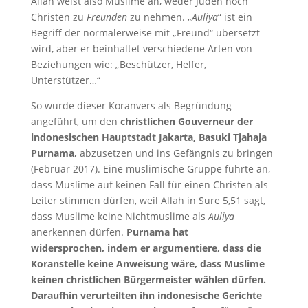
Allah weist also Muslime an, weder Juden noch
Christen zu
Freunden
zu nehmen. „
Auliya
“ ist ein
Begriff der normalerweise mit „Freund“ übersetzt
wird, aber er beinhaltet verschiedene Arten von
Beziehungen wie: „Beschützer, Helfer,
Unterstützer…“
So wurde dieser Koranvers als Begründung
angeführt, um den
christlichen Gouverneur der
indonesischen Hauptstadt Jakarta, Basuki Tjahaja
Purnama,
abzusetzen und ins Gefängnis zu bringen
(Februar 2017). Eine muslimische Gruppe führte an,
dass Muslime auf keinen Fall für einen Christen als
Leiter stimmen dürfen, weil Allah in Sure 5,51 sagt,
dass Muslime keine Nichtmuslime als
Auliya
anerkennen dürfen.
Purnama hat
widersprochen, indem er argumentiere, dass die
Koranstelle keine Anweisung wäre, dass Muslime
keinen christlichen Bürgermeister wählen dürfen.
Daraufhin verurteilten ihn indonesische Gerichte